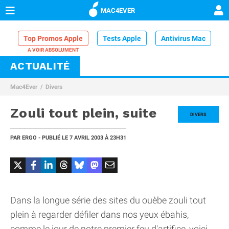
MAC4EVER
Top Promos Apple
Tests Apple
Antivirus Mac
ACTUALITÉ
VPN Mac
Chargeur iPhone
Nettoyeur Mac
Mac4Ever
Divers
Comparatif iPhone
Dock Thunderbolt
Zouli tout plein, suite
DIVERS
PAR
ERGO
- PUBLIÉ LE
7 AVRIL 2003
À 23H31
Dans la longue série des sites du ouèbe zouli tout
plein à regarder défiler dans nos yeux ébahis,
comme le jour de notre premier feu d'artifice, voici