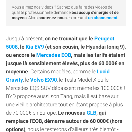
Vous aimez nos videos ? Sachez que faire des vidéos de
qualité professionnelle demande
beaucoup d'énergie et de
moyens
. Alors
soutenez-nous
en prenant
un abonnement
.
Jusqu'à présent,
on ne trouvait que le
Peugeot
5008
, le
Kia EV9
(et son cousin, le Hyundai Ioniq 9),
ou encore le
Mercedes EQB
, mais les tarifs étaient
jusque là sensiblement élevés, plus de 60 000€ en
moyenne
. Certains modèles, comme le
Lucid
Gravity
, le
Volvo EX90
, le Tesla Model X ou le
Mercedes EQS SUV dépassent même les 100 000€ !
BYD propose aussi son Tang, mais il est basé sur
une vieille architecture tout en étant proposé à plus
de 70 000€ en Europe.
Le nouveau
GLB
, qui
remplace l'EQB, démarre autour de 60 000€ (hors
options)
, nous le testerons d'ailleurs très bientôt -