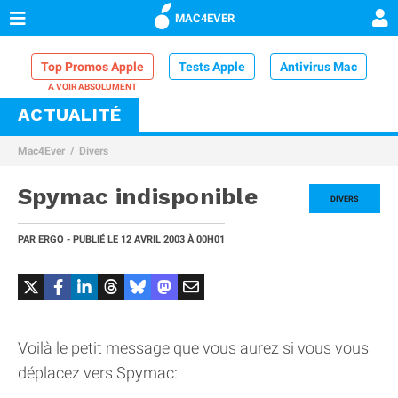
MAC4EVER
Top Promos Apple
Tests Apple
Antivirus Mac
ACTUALITÉ
VPN Mac
Chargeur iPhone
Nettoyeur Mac
Mac4Ever
Divers
Comparatif iPhone
Dock Thunderbolt
Spymac indisponible
DIVERS
PAR
ERGO
- PUBLIÉ LE
12 AVRIL 2003
À 00H01
Voilà le petit message que vous aurez si vous vous
déplacez vers Spymac: