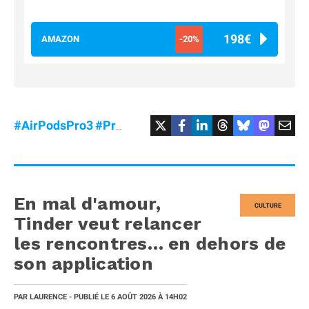
198€
AMAZON
-20%
#AirPodsPro3
#Promo
En mal d'amour,
CULTURE
Tinder veut relancer
les rencontres… en dehors de
son application
PAR
LAURENCE
- PUBLIÉ LE
6 AOÛT 2026
À 14H02