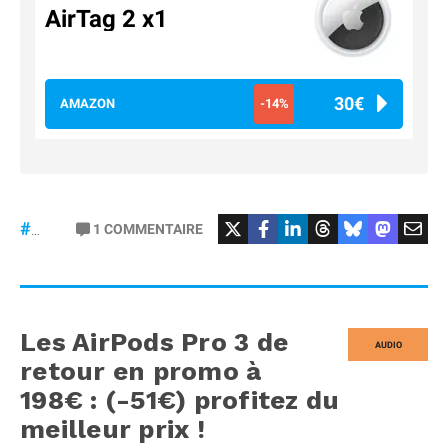
AirTag 2 x1
30€
AMAZON
-14%
#Google
#pixeltag
1
COMMENTAIRE
#AirTag
Les AirPods Pro 3 de
AUDIO
retour en promo à
198€ : (-51€) profitez du
meilleur prix !