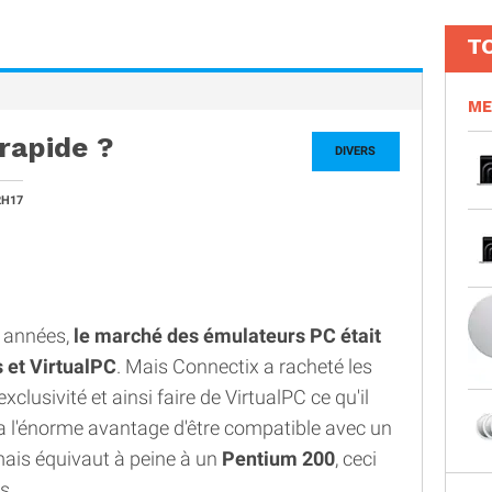
T
ME
rapide ?
DIVERS
2H17
s années,
le marché des émulateurs PC était
 et VirtualPC
. Mais Connectix a racheté les
xclusivité et ainsi faire de VirtualPC ce qu'il
t a l'énorme avantage d'être compatible avec un
ais équivaut à peine à un
Pentium 200
, ceci
s.