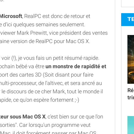
Microsoft
, RealPC est donc de retour et
T
e d'ici quelques semaines seulement.
erviewer Mark Prewitt, vice président des ventes
haine version de RealPC pour Mac OS X.
voir (!), je vous fais un petit résumé rapide.
rochain bébé va être
un monstre de rapidité et
upport des cartes 3D (Soit disant pour faire
multi-processeur, de l'altivec, et sera ancré au
Ré
 le discours de ce cher Mark, tout le monde il
tr
apide, ce qu'on espère fortement ;-)
teur sous Mac OS X
, c'est bien sur ce que l'on
-sorties". Car lorsqu'un programme veut
 Mac, il doit forcément passer par Mac OS.