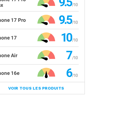
9.5
x
9.5
hone 17 Pro
10
hone 17
7
hone Air
6
hone 16e
VOIR TOUS LES PRODUITS