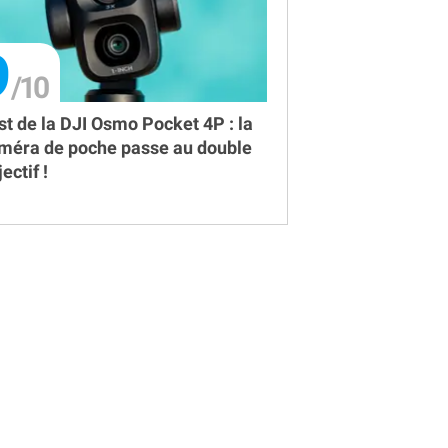
9
st de la DJI Osmo Pocket 4P : la
méra de poche passe au double
ectif !