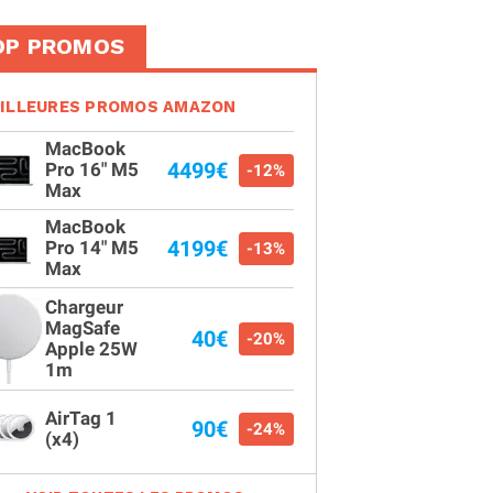
OP PROMOS
ILLEURES PROMOS AMAZON
MacBook
4499€
Pro 16" M5
-12%
Max
MacBook
4199€
Pro 14" M5
-13%
Max
Chargeur
MagSafe
40€
-20%
Apple 25W
1m
AirTag 1
90€
-24%
(x4)