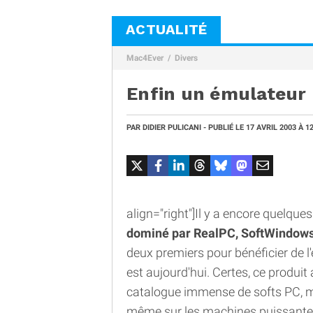
ACTUALITÉ
Mac4Ever
Divers
Enfin un émulateur 
PAR
DIDIER PULICANI
- PUBLIÉ LE
17 AVRIL 2003
À 1
align="right"]Il y a encore quelque
dominé par RealPC, SoftWindows
deux premiers pour bénéficier de l'e
est aujourd'hui. Certes, ce produi
catalogue immense de softs PC, m
même sur les machines puissante