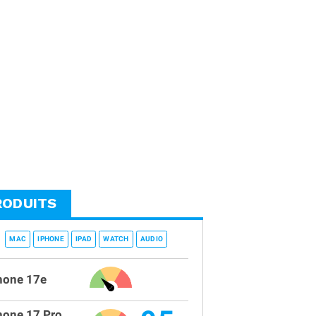
RODUITS
MAC
IPHONE
IPAD
WATCH
AUDIO
hone 17e
hone 17 Pro