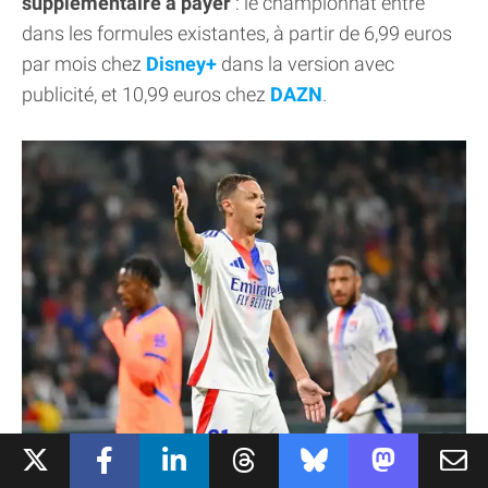
supplémentaire à payer
: le championnat entre
dans les formules existantes, à partir de 6,99 euros
par mois chez
Disney+
dans la version avec
publicité, et 10,99 euros chez
DAZN
.