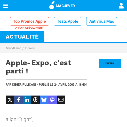
MAC4EVER
Top Promos Apple
Tests Apple
Antivirus Mac
ACTUALITÉ
VPN Mac
Chargeur iPhone
Nettoyeur Mac
Mac4Ever
Divers
Comparatif iPhone
Dock Thunderbolt
Apple-Expo, c'est
DIVERS
parti !
PAR
DIDIER PULICANI
- PUBLIÉ LE
24 AVRIL 2003
À 18H04
align="right"]