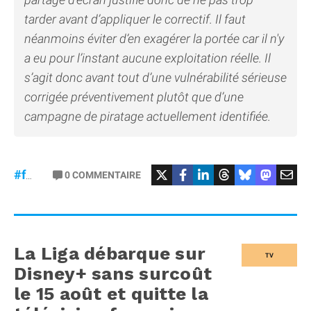
tarder avant d’appliquer le correctif. Il faut
néanmoins éviter d’en exagérer la portée car il n'y
a eu pour l’instant aucune exploitation réelle. Il
s’agit donc avant tout d’une vulnérabilité sérieuse
corrigée préventivement plutôt que d’une
campagne de piratage actuellement identifiée.
#macOS
#Sécurité
0
COMMENTAIRE
#failles
La Liga débarque sur
TV
Disney+ sans surcoût
le 15 août et quitte la