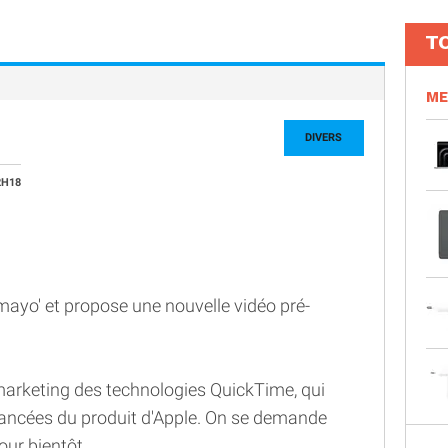
T
ME
DIVERS
2H18
mayo' et propose une nouvelle vidéo pré-
 marketing des technologies QuickTime, qui
vancées du produit d'Apple. On se demande
our bientôt...