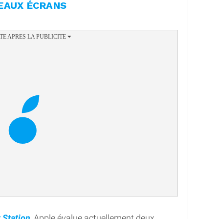
EAUX ÉCRANS
t Station
, Apple évalue actuellement deux