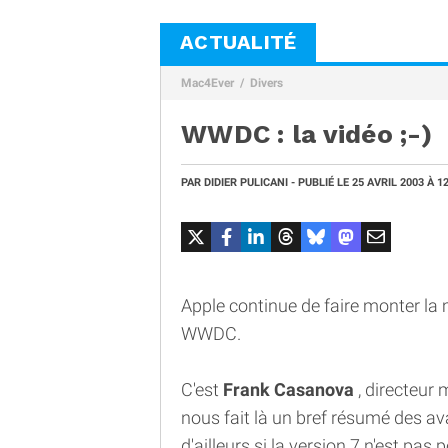
ACTUALITÉ
Mac4Ever
Divers
WWDC : la vidéo ;-)
PAR
DIDIER PULICANI
- PUBLIÉ LE
25 AVRIL 2003
À 1
Apple continue de faire monter la 
WWDC.
C'est
Frank Casanova
, directeur
nous fait là un bref résumé des a
d'ailleurs si la version 7 n'est pas p