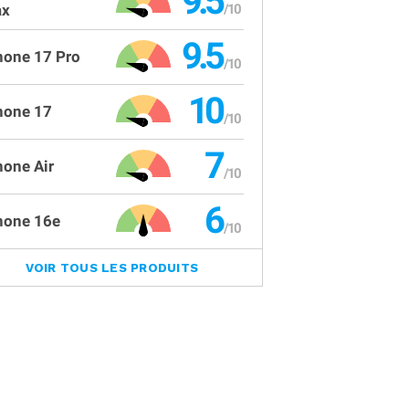
9.5
x
9.5
hone 17 Pro
10
hone 17
7
hone Air
6
hone 16e
VOIR TOUS LES PRODUITS