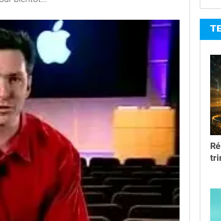
T
Ré
tr