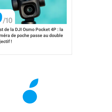
9
st de la DJI Osmo Pocket 4P : la
méra de poche passe au double
ectif !