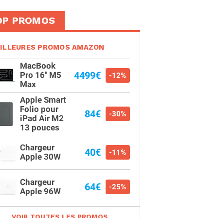
OP PROMOS
ILLEURES PROMOS AMAZON
MacBook
4499€
Pro 16" M5
-12%
Max
Apple Smart
Folio pour
84€
-30%
iPad Air M2
13 pouces
Chargeur
40€
-11%
Apple 30W
Chargeur
64€
-25%
Apple 96W
VOIR TOUTES LES PROMOS