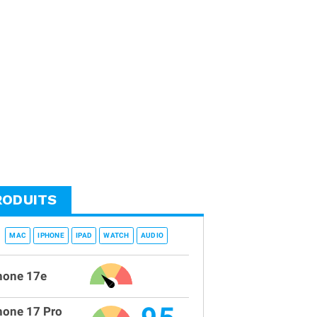
RODUITS
MAC
IPHONE
IPAD
WATCH
AUDIO
hone 17e
hone 17 Pro