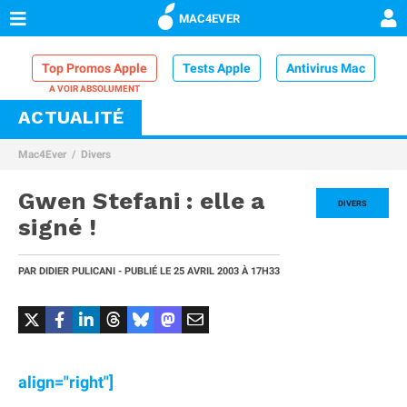
MAC4EVER
Top Promos Apple
Tests Apple
Antivirus Mac
ACTUALITÉ
VPN Mac
Chargeur iPhone
Nettoyeur Mac
Mac4Ever
Divers
Comparatif iPhone
Dock Thunderbolt
Gwen Stefani : elle a
DIVERS
signé !
PAR
DIDIER PULICANI
- PUBLIÉ LE
25 AVRIL 2003
À 17H33
align="right"]