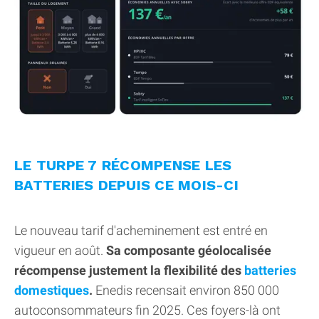
LE TURPE 7 RÉCOMPENSE LES
BATTERIES DEPUIS CE MOIS-CI
Le nouveau tarif d'acheminement est entré en
vigueur en août.
Sa composante géolocalisée
récompense justement la flexibilité des
batteries
domestiques
.
Enedis recensait environ 850 000
autoconsommateurs fin 2025. Ces foyers-là ont