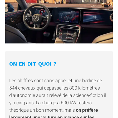
ON EN DIT QUOI ?
Les chiffres sont sans appel, et une berline de
544 chevaux qui dépasse les 800 kilomètres
d'autonomie aurait relevé de la science-fiction il
y a cinq ans. La charge à 600 kW restera
théorique un bon moment, mais
on préfère
largement une voiture en avance sur les