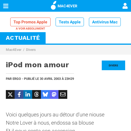
MAC4EVER
Top Promos Apple
Tests Apple
Antivirus Mac
ACTUALITÉ
VPN Mac
Chargeur iPhone
Nettoyeur Mac
Mac4Ever
Divers
Comparatif iPhone
Dock Thunderbolt
iPod mon amour
DIVERS
PAR
ERGO
- PUBLIÉ LE
30 AVRIL 2003
À 23H29
Voici quelques jours au détour d'une niouse
Notre Lover à nous, endossa sa blouse
Et il nous conta son ascension