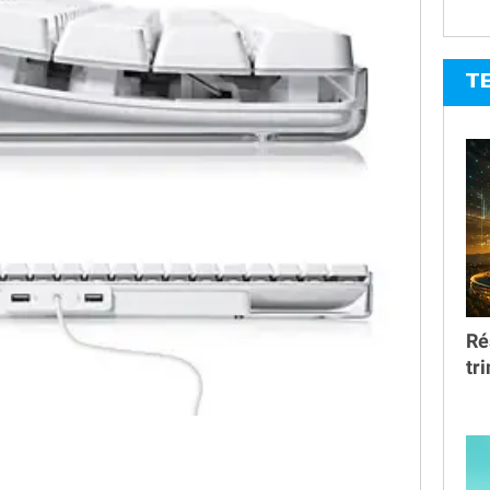
T
Ré
tr