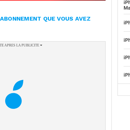
iP
Ma
L'ABONNEMENT QUE VOUS AVEZ
iP
iP
iP
iP