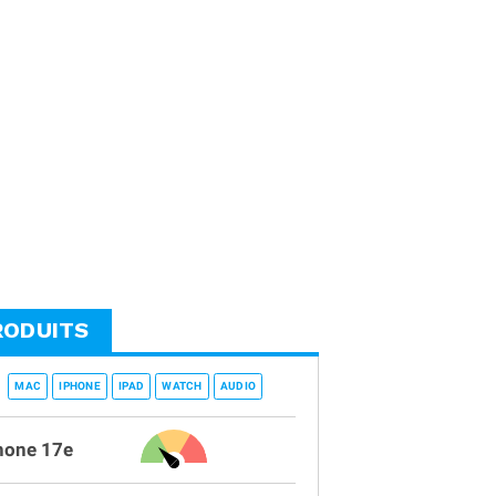
RODUITS
MAC
IPHONE
IPAD
WATCH
AUDIO
hone 17e