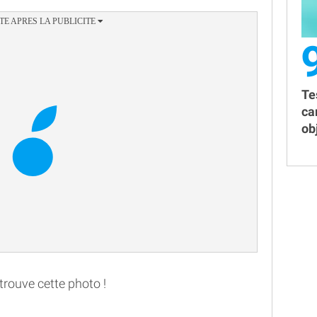
Te
ca
obj
 trouve cette photo !