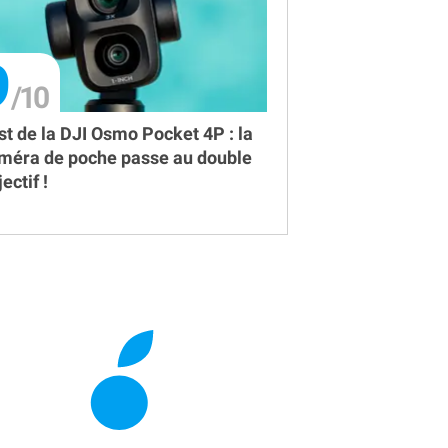
9
st de la DJI Osmo Pocket 4P : la
méra de poche passe au double
ectif !