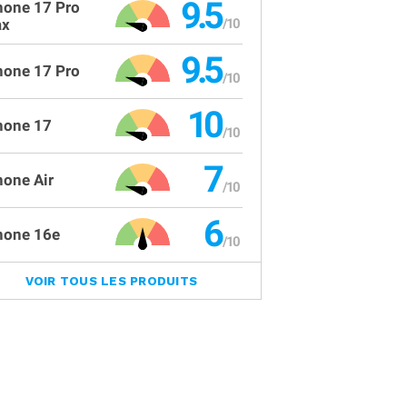
9.5
hone 17 Pro
x
9.5
hone 17 Pro
10
hone 17
7
hone Air
6
hone 16e
VOIR TOUS LES PRODUITS