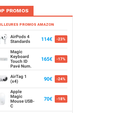
OP PROMOS
ILLEURES PROMOS AMAZON
AirPods 4
114€
-23%
Standards
Magic
Keyboard
165€
-17%
Touch ID
Pavé Num.
AirTag 1
90€
-24%
(x4)
Apple
Magic
70€
-18%
Mouse USB-
C