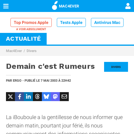
MAC4EVER
Top Promos Apple
Tests Apple
Antivirus Mac
ACTUALITÉ
VPN Mac
Chargeur iPhone
Nettoyeur Mac
Mac4Ever
Divers
Comparatif iPhone
Dock Thunderbolt
Demain c'est Rumeurs
DIVERS
PAR
ERGO
- PUBLIÉ LE
7 MAI 2003
À 22H42
La iBouboule a la gentillesse de nous informer que
demain matin, pourtant jour férié, ils nous
communiqueront des informations scoopisantes