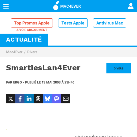
MAC4EVER
Top Promos Apple
Tests Apple
Antivirus Mac
ACTUALITÉ
VPN Mac
Chargeur iPhone
Nettoyeur Mac
Mac4Ever
Divers
Comparatif iPhone
Dock Thunderbolt
SmartiesLan4Ever
DIVERS
PAR
ERGO
- PUBLIÉ LE
13 MAI 2003
À 23H46
oici quelques temps,