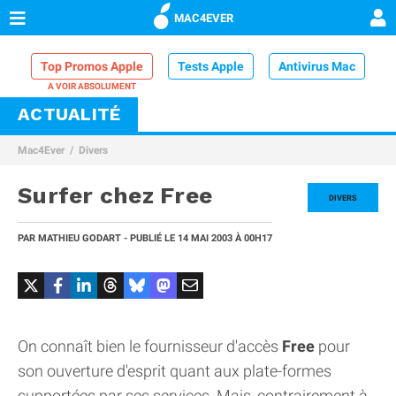
MAC4EVER
Top Promos Apple
Tests Apple
Antivirus Mac
ACTUALITÉ
VPN Mac
Chargeur iPhone
Nettoyeur Mac
Mac4Ever
Divers
Comparatif iPhone
Dock Thunderbolt
Surfer chez Free
DIVERS
PAR
MATHIEU GODART
- PUBLIÉ LE
14 MAI 2003
À 00H17
On connaît bien le fournisseur d'accès
Free
pour
son ouverture d'esprit quant aux plate-formes
supportées par ses services. Mais, contrairement à