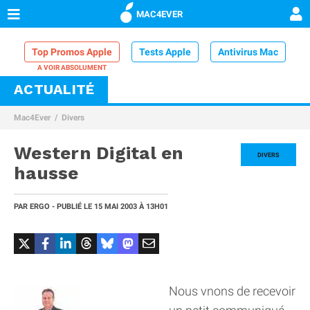
MAC4EVER
Top Promos Apple
Tests Apple
Antivirus Mac
ACTUALITÉ
VPN Mac
Chargeur iPhone
Nettoyeur Mac
Mac4Ever
Divers
Comparatif iPhone
Dock Thunderbolt
Western Digital en
DIVERS
hausse
PAR
ERGO
- PUBLIÉ LE
15 MAI 2003
À 13H01
Nous vnons de recevoir