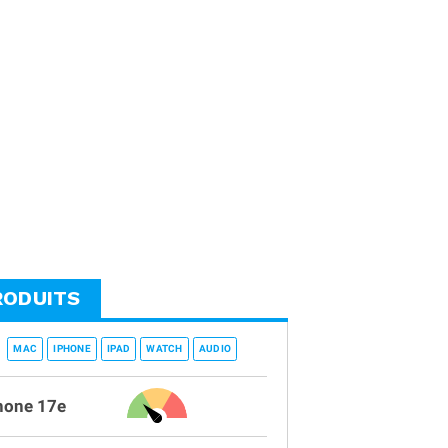
RODUITS
MAC
IPHONE
IPAD
WATCH
AUDIO
hone 17e