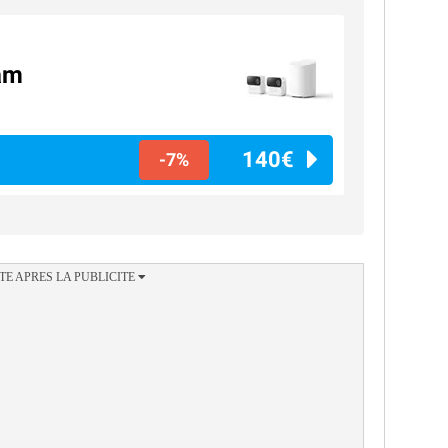
am
140€
-7%