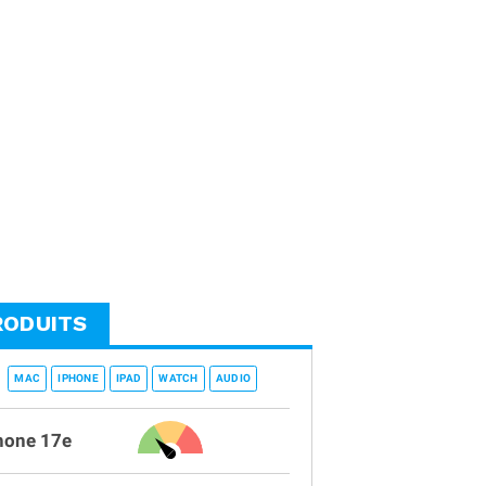
RODUITS
MAC
IPHONE
IPAD
WATCH
AUDIO
hone 17e