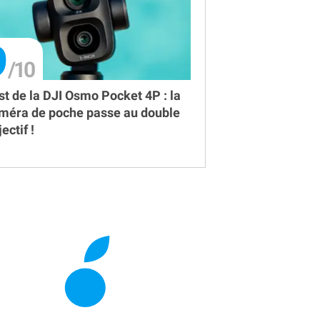
9
st de la DJI Osmo Pocket 4P : la
méra de poche passe au double
ectif !