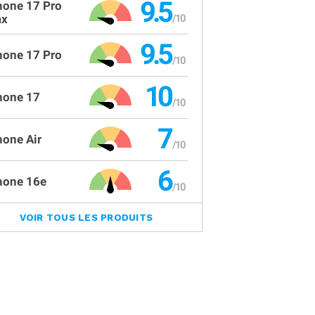
9.5
hone 17 Pro
x
9.5
hone 17 Pro
10
hone 17
7
hone Air
6
hone 16e
VOIR TOUS LES PRODUITS