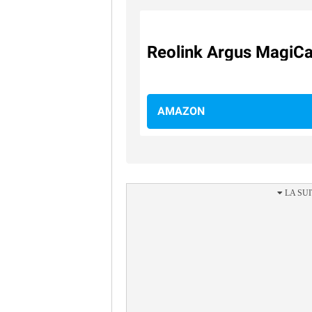
Reolink Argus MagiC
AMAZON