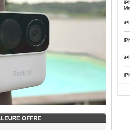
iP
Ma
iP
iP
iP
iP
LLEURE OFFRE