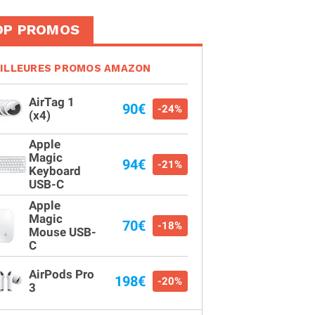
OP PROMOS
ILLEURES PROMOS AMAZON
AirTag 1
90€
-24%
(x4)
Apple
Magic
94€
-21%
Keyboard
USB-C
Apple
Magic
70€
-18%
Mouse USB-
C
AirPods Pro
198€
-20%
3