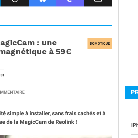
MagicCam : une
DOMOTIQUE
 magnétique à 59€
H31
P
MMENTAIRE
é simple à installer, sans frais cachés et à
sse de la MagicCam de Reolink !
iP