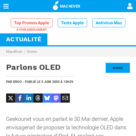
MAC4EVER
Top Promos Apple
Tests Apple
Antivirus Mac
ACTUALITÉ
VPN Mac
Chargeur iPhone
Nettoyeur Mac
Mac4Ever
Divers
Comparatif iPhone
Dock Thunderbolt
Parlons OLED
DIVERS
PAR
ERGO
- PUBLIÉ LE
5 JUIN 2003
À 13H29
Geekounet vous en parlait le 30 Mai dernier, Apple
envisagerait de proposer la technologie OLED dans
la future génération d'iPod. Et, malgré ses