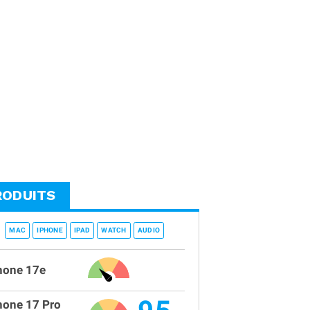
RODUITS
MAC
IPHONE
IPAD
WATCH
AUDIO
hone 17e
hone 17 Pro