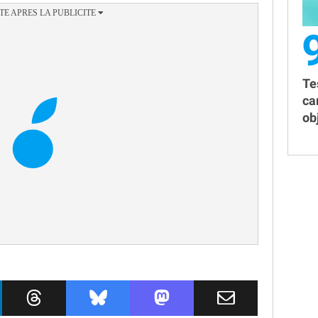
Te
ca
obj