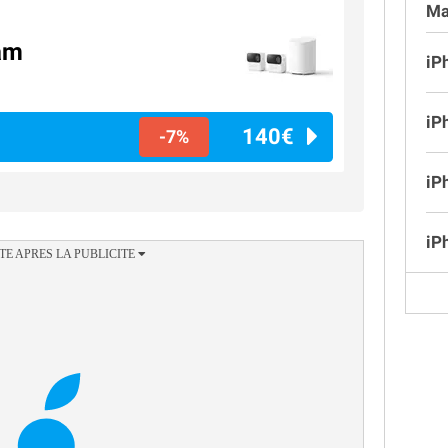
Ma
am
iP
iP
140€
-7%
iP
iP