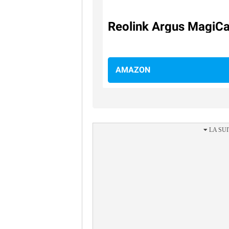
Reolink Argus MagiC
AMAZON