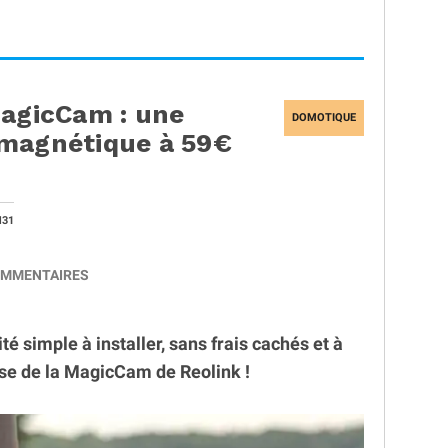
MagicCam : une
DOMOTIQUE
 magnétique à 59€
H31
MMENTAIRES
é simple à installer, sans frais cachés et à
sse de la MagicCam de Reolink !