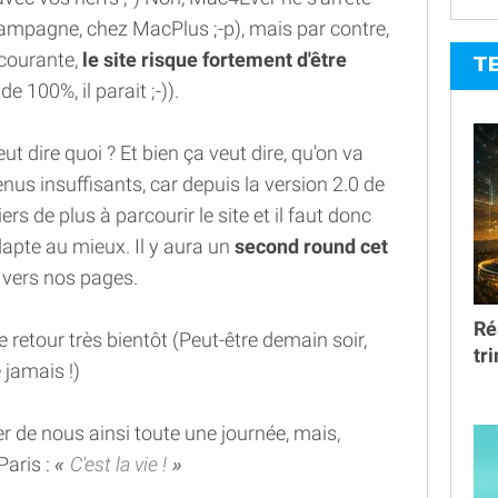
ampagne, chez MacPlus ;-p), mais par contre,
courante,
le site risque fortement d'être
T
e 100%, il parait ;-)).
t dire quoi ? Et bien ça veut dire, qu'on va
us insuffisants, car depuis la version 2.0 de
s de plus à parcourir le site et il faut donc
dapte au mieux. Il y aura un
second round cet
s vers nos pages.
Ré
e retour très bientôt (Peut-être demain soir,
tr
 jamais !)
r de nous ainsi toute une journée, mais,
Paris :
C'est la vie !