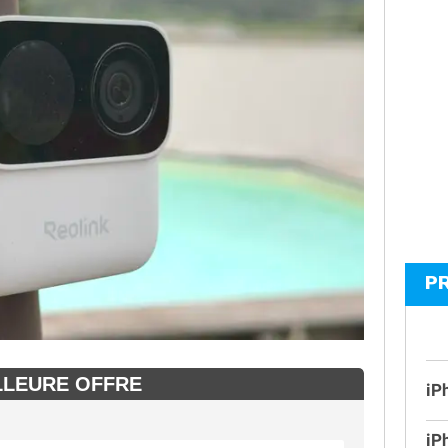
P
LLEURE OFFRE
iP
iP