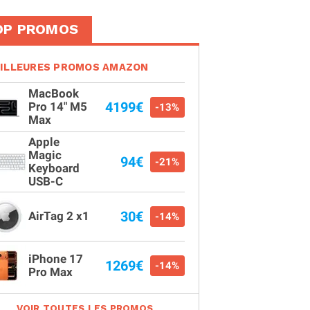
OP PROMOS
ILLEURES PROMOS AMAZON
MacBook
4199€
Pro 14" M5
-13%
Max
Apple
Magic
94€
-21%
Keyboard
USB-C
30€
AirTag 2 x1
-14%
iPhone 17
1269€
-14%
Pro Max
VOIR TOUTES LES PROMOS