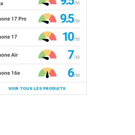
9.5
x
9.5
hone 17 Pro
10
hone 17
7
hone Air
6
hone 16e
VOIR TOUS LES PRODUITS