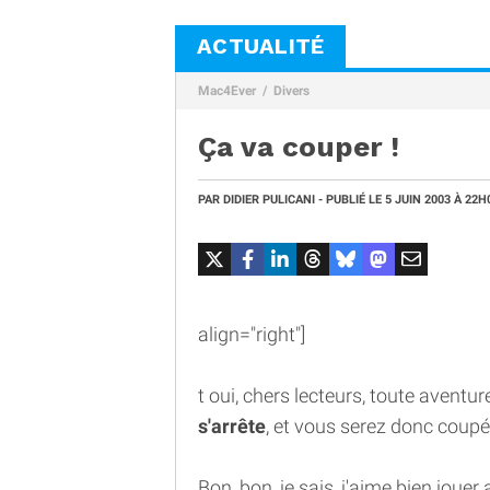
ACTUALITÉ
Mac4Ever
Divers
Ça va couper !
PAR
DIDIER PULICANI
- PUBLIÉ LE
5 JUIN 2003
À 22H
align="right"]
t oui, chers lecteurs, toute aventur
s'arrête
, et vous serez donc coup
Bon, bon, je sais, j'aime bien joue