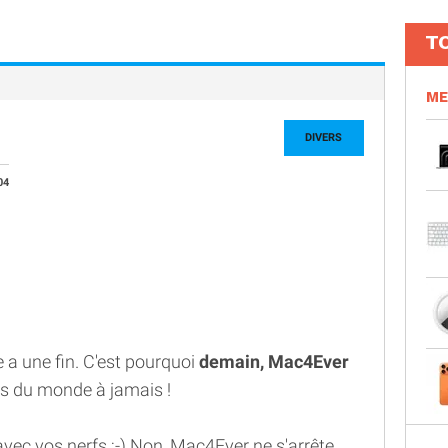
T
ME
DIVERS
04
e a une fin. C'est pourquoi
demain, Mac4Ever
és du monde à jamais !
r avec vos nerfs ;-) Non, Mac4Ever ne s'arrête