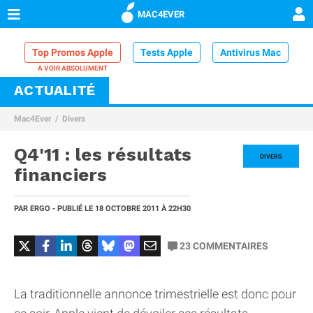
MAC4EVER
Top Promos Apple
Tests Apple
Antivirus Mac
ACTUALITÉ
VPN Mac
Chargeur iPhone
Nettoyeur Mac
Mac4Ever
Divers
Comparatif iPhone
Dock Thunderbolt
Q4'11 : les résultats
DIVERS
financiers
PAR
ERGO
- PUBLIÉ LE
18 OCTOBRE 2011
À 22H30
23
COMMENTAIRES
La traditionnelle annonce trimestrielle est donc pour