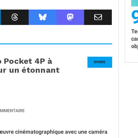
Te
ca
obj
o Pocket 4P à
DIVERS
ur un étonnant
MMENTAIRE
 œuvre cinématographique avec une caméra