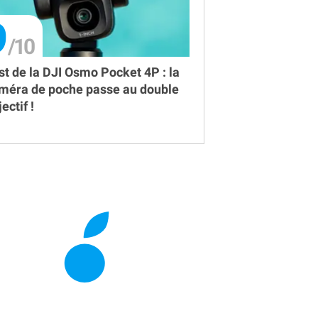
9
st de la DJI Osmo Pocket 4P : la
méra de poche passe au double
ectif !