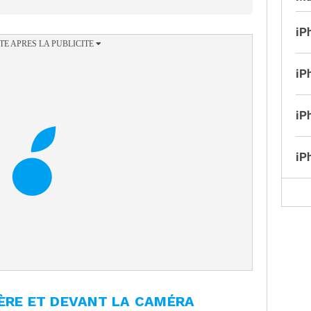
iP
iP
iP
iP
IÈRE ET DEVANT LA CAMÉRA