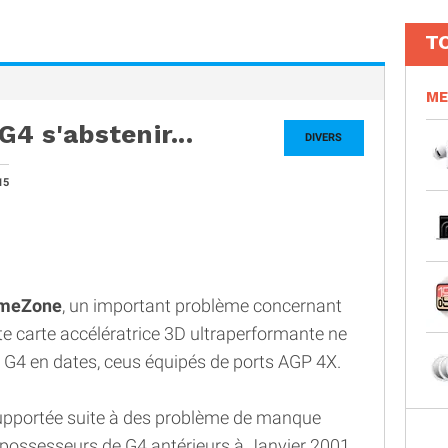
T
ME
4 s'abstenir...
DIVERS
15
meZone
, un important problème concernant
tte carte accélératrice 3D ultraperformante ne
s G4 en dates, ceus équipés de ports AGP 4X.
supportée suite à des problème de manque
possesseurs de G4 antérieurs à Janvier 2001,