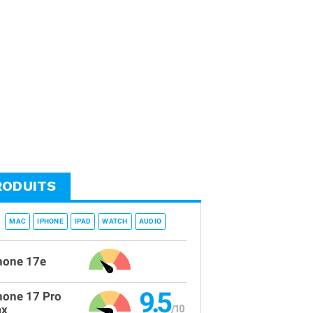
RODUITS
MAC
IPHONE
IPAD
WATCH
AUDIO
hone 17e
9.5
hone 17 Pro
x