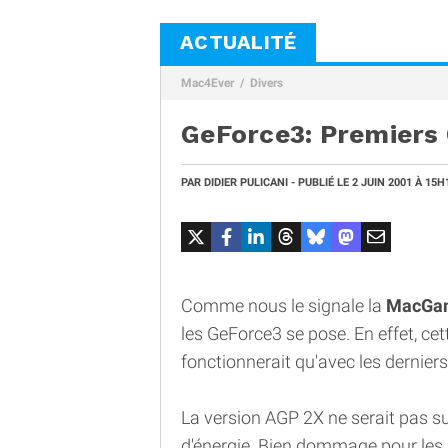
ACTUALITÉ
Mac4Ever
Divers
GeForce3: Premiers G
PAR
DIDIER PULICANI
- PUBLIÉ LE
2 JUIN 2001
À 15H
Comme nous le signale la
MacGa
les GeForce3 se pose. En effet, ce
fonctionnerait qu'avec les dernier
La version AGP 2X ne serait pas 
d'énergie. Bien dommage pour les 