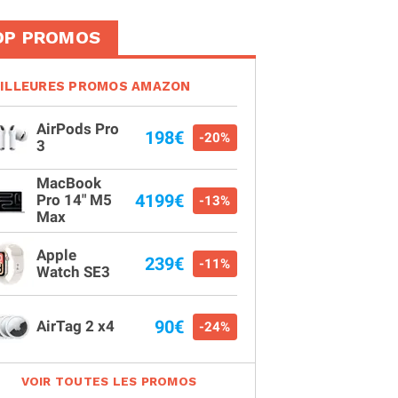
OP PROMOS
ILLEURES PROMOS AMAZON
AirPods Pro
198€
-20%
3
MacBook
4199€
Pro 14" M5
-13%
Max
Apple
239€
-11%
Watch SE3
90€
AirTag 2 x4
-24%
VOIR TOUTES LES PROMOS