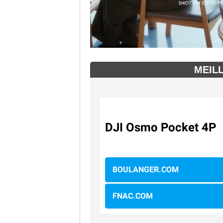
MEIL
DJI Osmo Pocket 4P
BOULANGER.COM
FNAC.COM