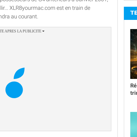
lir... XLR8yourmac.com est en train de
T
ndra au courant.
Ré
tr