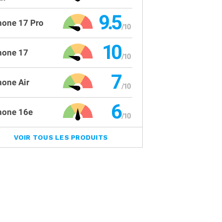
9.5
hone 17 Pro
10
hone 17
7
hone Air
6
hone 16e
VOIR TOUS LES PRODUITS