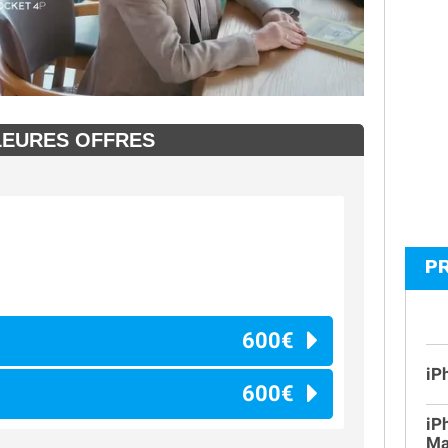
LEURES OFFRES
P
600€
iP
600€
iP
Ma