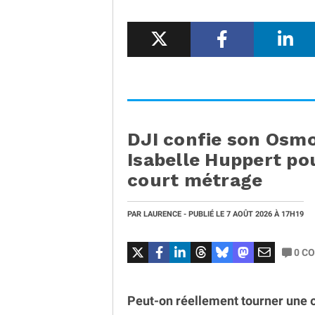
DJI confie son Osm
Isabelle Huppert po
court métrage
PAR
LAURENCE
- PUBLIÉ LE
7 AOÛT 2026
À 17H19
0
CO
Peut-on réellement tourner une