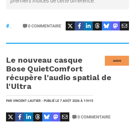
premiers indices de cette différence.
#OpenAI
0
COMMENTAIRE
#JonyIve
Le nouveau casque
AUDIO
Bose QuietComfort
récupère l'audio spatial de
l'Ultra
PAR
VINCENT LAUTIER
- PUBLIÉ LE
7 AOÛT 2026
À 11H15
0
COMMENTAIRE