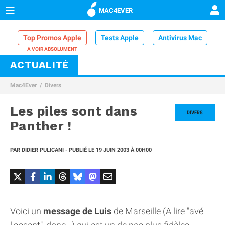
MAC4EVER
Top Promos Apple
Tests Apple
Antivirus Mac
ACTUALITÉ
VPN Mac
Chargeur iPhone
Nettoyeur Mac
Mac4Ever
Divers
Comparatif iPhone
Dock Thunderbolt
Les piles sont dans
DIVERS
Panther !
PAR
DIDIER PULICANI
- PUBLIÉ LE
19 JUIN 2003
À 00H00
Voici un
message de Luis
de Marseille (A lire "avé