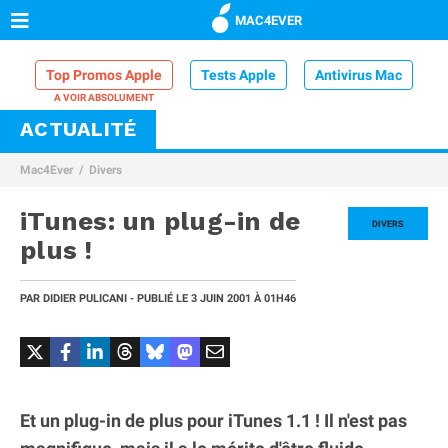
MAC4EVER
Top Promos Apple
Tests Apple
Antivirus Mac
ACTUALITÉ
VPN Mac
Chargeur iPhone
Nettoyeur Mac
Mac4Ever
Divers
Comparatif iPhone
Dock Thunderbolt
iTunes: un plug-in de
DIVERS
plus !
PAR
DIDIER PULICANI
- PUBLIÉ LE
3 JUIN 2001
À 01H46
Et un plug-in de plus pour iTunes 1.1 ! Il n'est pas