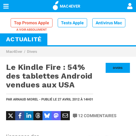
MAC4EVER
Top Promos Apple
Tests Apple
Antivirus Mac
ACTUALITÉ
VPN Mac
Chargeur iPhone
Nettoyeur Mac
Mac4Ever
Divers
Comparatif iPhone
Dock Thunderbolt
Le Kindle Fire : 54%
DIVERS
des tablettes Android
vendues aux USA
PAR
ARNAUD MOREL
- PUBLIÉ LE
27 AVRIL 2012
À 14H01
12
COMMENTAIRES