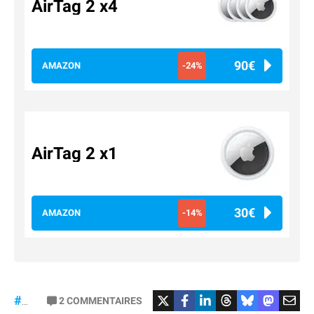
AirTag 2 x4
90€
AMAZON
-24%
AirTag 2 x1
30€
AMAZON
-14%
#Google
#pixeltag
2
COMMENTAIRES
#AirTag