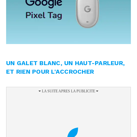
UN GALET BLANC, UN HAUT-PARLEUR,
ET RIEN POUR L'ACCROCHER