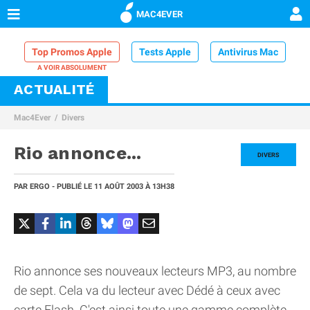
MAC4EVER
Top Promos Apple
Tests Apple
Antivirus Mac
ACTUALITÉ
VPN Mac
Chargeur iPhone
Nettoyeur Mac
Mac4Ever
Divers
Comparatif iPhone
Dock Thunderbolt
Rio annonce...
DIVERS
PAR
ERGO
- PUBLIÉ LE
11 AOÛT 2003
À 13H38
Rio annonce ses nouveaux lecteurs MP3, au nombre
de sept. Cela va du lecteur avec Dédé à ceux avec
carte Flash. C'est ainsi toute une gamme complète