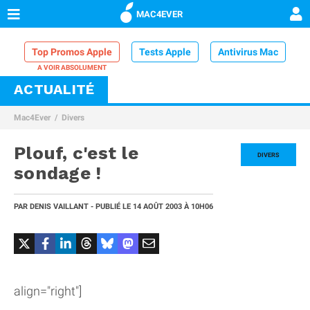
MAC4EVER
Top Promos Apple
Tests Apple
Antivirus Mac
ACTUALITÉ
VPN Mac
Chargeur iPhone
Nettoyeur Mac
Mac4Ever
Divers
Comparatif iPhone
Dock Thunderbolt
Plouf, c'est le
DIVERS
sondage !
PAR
DENIS VAILLANT
- PUBLIÉ LE
14 AOÛT 2003
À 10H06
align="right"]