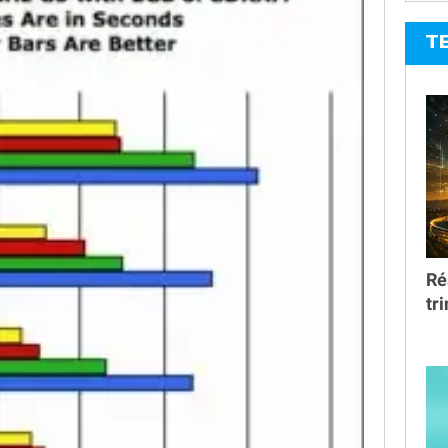
T
Ré
tr