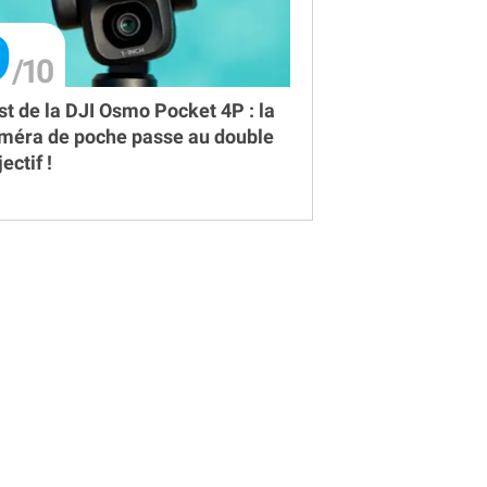
9
st de la DJI Osmo Pocket 4P : la
méra de poche passe au double
ectif !