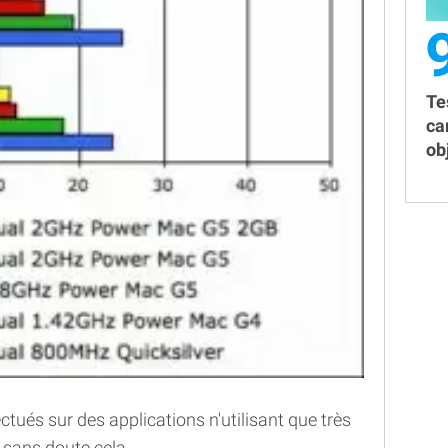
Te
ca
obj
ctués sur des applications n'utilisant que très
e sans doute cela.