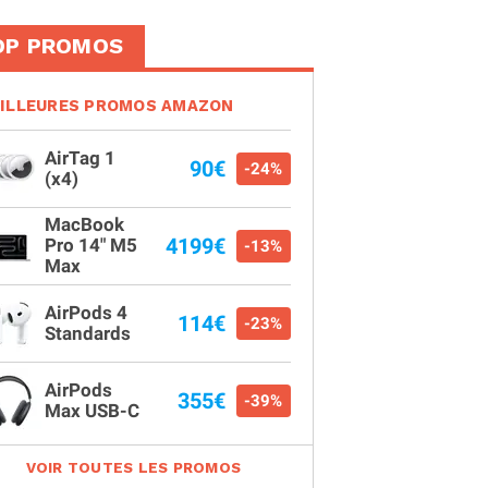
OP PROMOS
ILLEURES PROMOS AMAZON
AirTag 1
90€
-24%
(x4)
MacBook
4199€
Pro 14" M5
-13%
Max
AirPods 4
114€
-23%
Standards
AirPods
355€
-39%
Max USB-C
VOIR TOUTES LES PROMOS