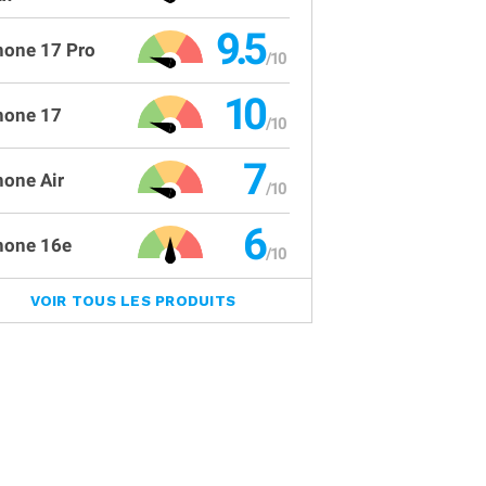
9.5
hone 17 Pro
10
hone 17
7
hone Air
6
hone 16e
VOIR TOUS LES PRODUITS