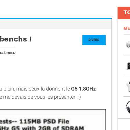
T
ME
 benchs !
DIVERS
03
À 20H47
vu plein, mais ceux-là donnent le
G5 1.8GHz
 je me devais de vous les présenter ;-)