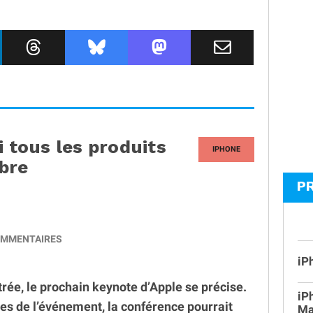
i tous les produits
IPHONE
mbre
P
MMENTAIRES
iP
trée, le prochain keynote d’Apple se précise.
iP
tes de l’événement, la conférence pourrait
Ma