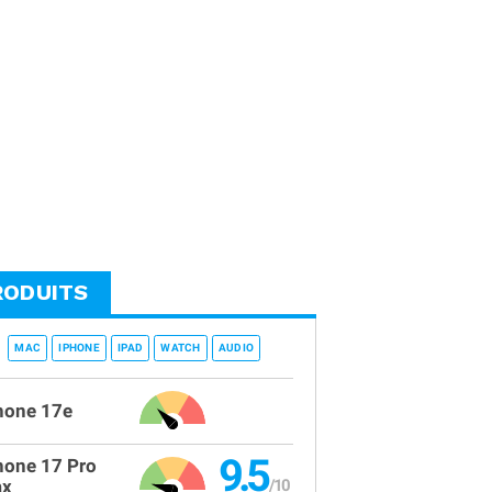
RODUITS
MAC
IPHONE
IPAD
WATCH
AUDIO
hone 17e
9.5
hone 17 Pro
x