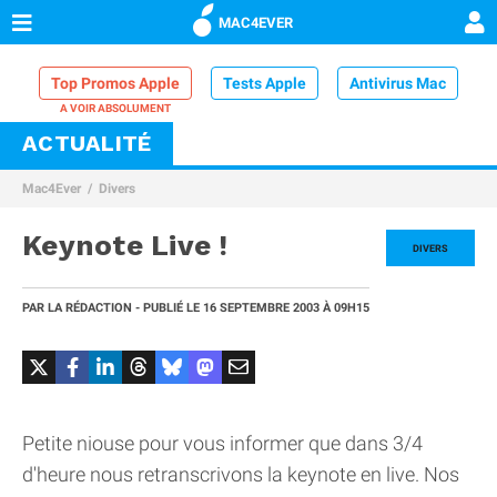
MAC4EVER
Top Promos Apple
Tests Apple
Antivirus Mac
ACTUALITÉ
VPN Mac
Chargeur iPhone
Nettoyeur Mac
Mac4Ever
Divers
Comparatif iPhone
Dock Thunderbolt
Keynote Live !
DIVERS
PAR
LA RÉDACTION
- PUBLIÉ LE
16 SEPTEMBRE 2003
À 09H15
Petite niouse pour vous informer que dans 3/4
d'heure nous retranscrivons la keynote en live. Nos