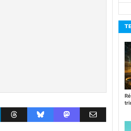
T
Ré
tr