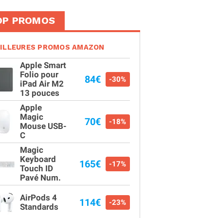
OP PROMOS
ILLEURES PROMOS AMAZON
Apple Smart
Folio pour
84€
-30%
iPad Air M2
13 pouces
Apple
Magic
70€
-18%
Mouse USB-
C
Magic
Keyboard
165€
-17%
Touch ID
Pavé Num.
AirPods 4
114€
-23%
Standards