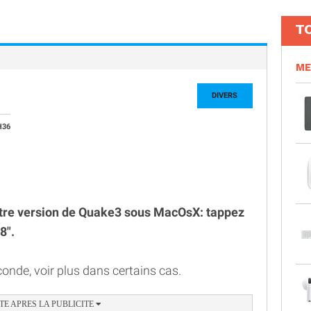
T
ME
DIVERS
H36
tre version de Quake3 sous MacOsX: tappez
8".
nde, voir plus dans certains cas.