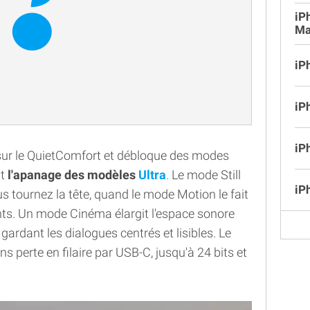
iP
Ma
iP
iP
iP
 sur le QuietComfort et débloque des modes
nt
l'apanage des modèles
Ultra
. Le mode Still
iP
us tournez la tête, quand le mode Motion le fait
ts. Un mode Cinéma élargit l'espace sonore
 gardant les dialogues centrés et lisibles. Le
s perte en filaire par USB-C, jusqu'à 24 bits et