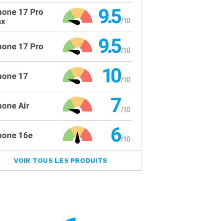
9.5
hone 17 Pro
x
9.5
hone 17 Pro
10
hone 17
7
hone Air
6
hone 16e
VOIR TOUS LES PRODUITS