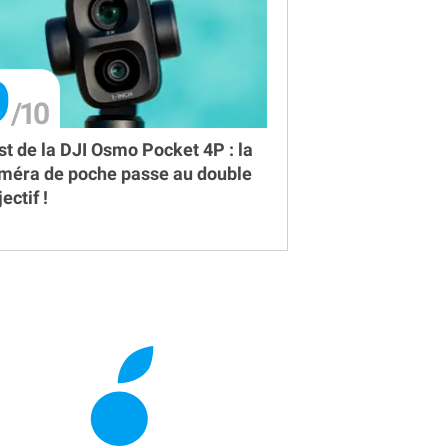
9
st de la DJI Osmo Pocket 4P : la
méra de poche passe au double
ectif !