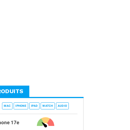
RODUITS
MAC
IPHONE
IPAD
WATCH
AUDIO
hone 17e