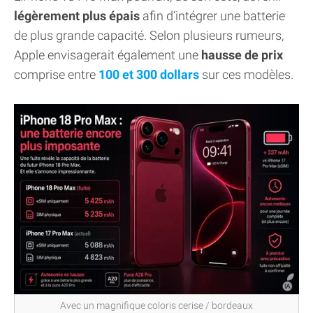
légèrement plus épais
afin d’intégrer une batterie
de plus grande capacité. Selon plusieurs rumeurs,
Apple envisagerait également une
hausse de prix
comprise entre
100 et 300 dollars
sur ces modèles.
Avec un magnifique coloris cerise / bordeaux