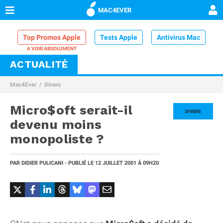
MAC4EVER
Top Promos Apple
Tests Apple
Antivirus Mac
ACTUALITÉ
VPN Mac
Chargeur iPhone
Nettoyeur Mac
Mac4Ever
Divers
Comparatif iPhone
Dock Thunderbolt
Micro$oft serait-il
DIVERS
devenu moins
monopoliste ?
PAR
DIDIER PULICANI
- PUBLIÉ LE
12 JUILLET 2001
À 09H20