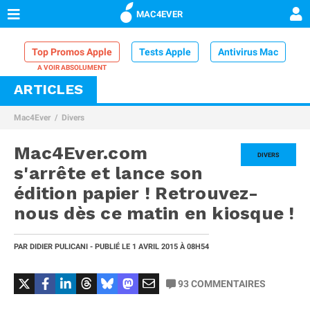
MAC4EVER
Top Promos Apple
Tests Apple
Antivirus Mac
ARTICLES
VPN Mac
Chargeur iPhone
Nettoyeur Mac
Mac4Ever
Divers
Comparatif iPhone
Dock Thunderbolt
Mac4Ever.com
DIVERS
s'arrête et lance son
édition papier ! Retrouvez-
nous dès ce matin en kiosque !
PAR
DIDIER PULICANI
- PUBLIÉ LE
1 AVRIL 2015
À 08H54
93
COMMENTAIRES