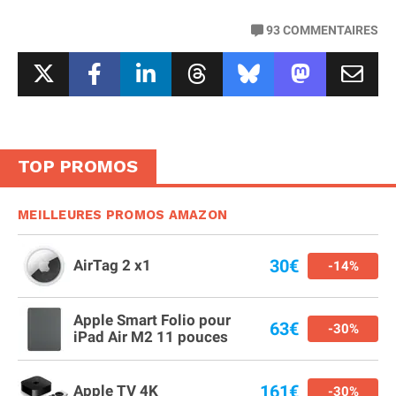
93
COMMENTAIRES
TOP PROMOS
MEILLEURES PROMOS AMAZON
30€
AirTag 2 x1
-14%
Apple Smart Folio pour
63€
-30%
iPad Air M2 11 pouces
161€
Apple TV 4K
-30%