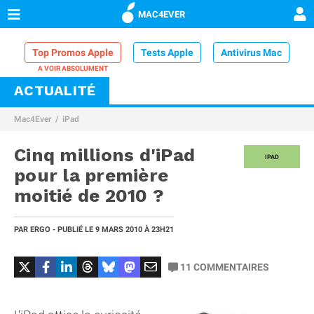
MAC4EVER
Top Promos Apple
Tests Apple
Antivirus Mac
ACTUALITÉ
VPN Mac
Chargeur iPhone
Nettoyeur Mac
Mac4Ever
iPad
Comparatif iPhone
Dock Thunderbolt
Cinq millions d'iPad
IPAD
pour la première
moitié de 2010 ?
PAR
ERGO
- PUBLIÉ LE
9 MARS 2010
À 23H21
11
COMMENTAIRES