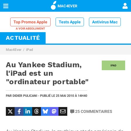
MAC4EVER
Top Promos Apple
Tests Apple
Antivirus Mac
ACTUALITÉ
VPN Mac
Chargeur iPhone
Nettoyeur Mac
Mac4Ever
iPad
Comparatif iPhone
Dock Thunderbolt
Au Yankee Stadium,
IPAD
l'iPad est un
"ordinateur portable"
PAR
DIDIER PULICANI
- PUBLIÉ LE
25 MAI 2010
À 14H40
25
COMMENTAIRES