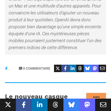
un Mac et une multitude d’autres appareils. Pour
convaincre les utilisateurs d’ajouter un nouveau
produit à leur quotidien, OpenAI devra donc
proposer bien davantage qu’une simple enceinte
équipée d’une IA. Ces mystérieuses pièces
mobiles pourraient justement constituer l’un des
premiers indices de cette différence.
#OpenAI
0
COMMENTAIRE
#JonyIve
Le nouveau casque
AUDIO
Bose QuietComfort
récupère l'audio spatial de