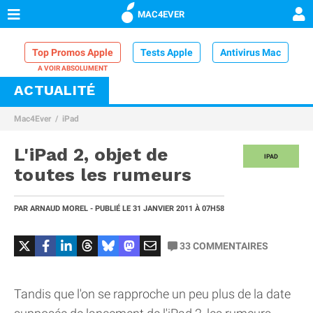
MAC4EVER
Top Promos Apple
Tests Apple
Antivirus Mac
ACTUALITÉ
VPN Mac
Chargeur iPhone
Nettoyeur Mac
Mac4Ever
iPad
Comparatif iPhone
Dock Thunderbolt
L'iPad 2, objet de
IPAD
toutes les rumeurs
PAR
ARNAUD MOREL
- PUBLIÉ LE
31 JANVIER 2011
À 07H58
33
COMMENTAIRES
Tandis que l'on se rapproche un peu plus de la date