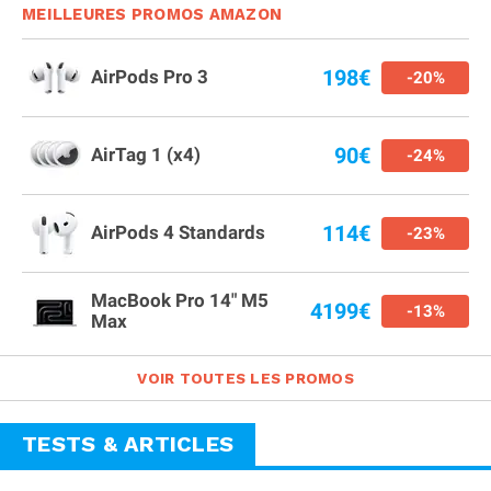
MEILLEURES PROMOS AMAZON
198€
AirPods Pro 3
-20%
90€
AirTag 1 (x4)
-24%
114€
AirPods 4 Standards
-23%
MacBook Pro 14" M5
4199€
-13%
Max
VOIR TOUTES LES PROMOS
TESTS & ARTICLES