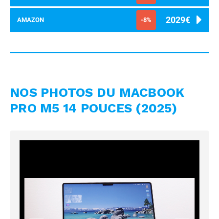
2029€
AMAZON
-8%
NOS PHOTOS DU MACBOOK
PRO M5 14 POUCES (2025)