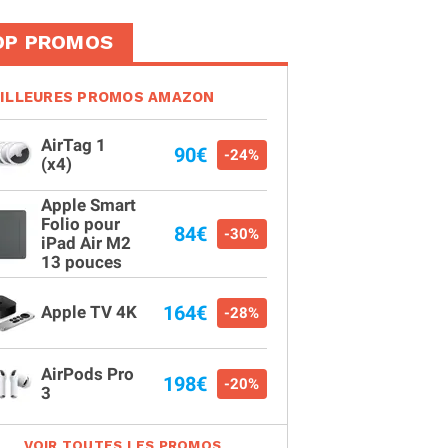
OP PROMOS
ILLEURES PROMOS AMAZON
AirTag 1
90€
-24%
(x4)
Apple Smart
Folio pour
84€
-30%
iPad Air M2
13 pouces
164€
Apple TV 4K
-28%
AirPods Pro
198€
-20%
3
VOIR TOUTES LES PROMOS