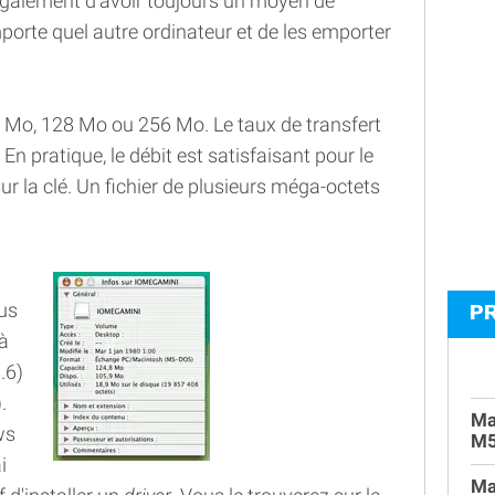
également d'avoir toujours un moyen de
porte quel autre ordinateur et de les emporter
 Mo, 128 Mo ou 256 Mo. Le taux de transfert
n pratique, le débit est satisfaisant pour le
r la clé. Un fichier de plusieurs méga-octets
ous
P
à
.6)
.
Ma
ws
M
i
Ma