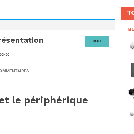
T
ME
résentation
MAC
 00H00
OMMENTAIRES
et le périphérique