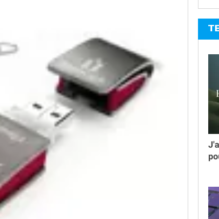
T
J'
po