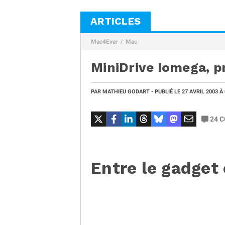
ARTICLES
Mac4Ever
Mac
MiniDrive Iomega, p
PAR
MATHIEU GODART
- PUBLIÉ LE
27 AVRIL 2003
À
24
C
Entre le gadget 