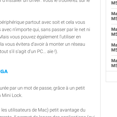
f d'installer un
driver
. Vous le trouverez sur le
M
Ma
M5
 périphérique partout avec soit et cela vous
vec n'importe qui, sans passer par le net ni
Ma
M5
ais vous pouvez également l'utiliser en
la vous évitera d'avoir à monter un réseau
Ma
M5
t s'il s'agit d'un PC... aïe !).
Ma
M5
EGA
urée par un mot de passe, grâce à un petit
a Mini Lock.
r les utilisateurs de Mac) petit avantage du