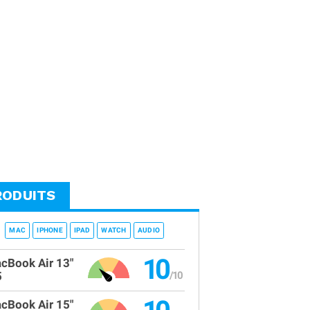
RODUITS
MAC
IPHONE
IPAD
WATCH
AUDIO
10
cBook Air 13"
5
cBook Air 15"