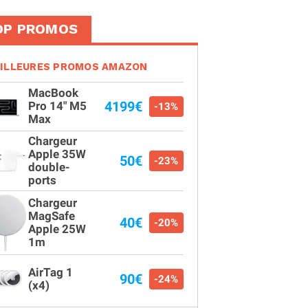
OP PROMOS
ILLEURES PROMOS AMAZON
MacBook
4199€
Pro 14" M5
-13%
Max
Chargeur
Apple 35W
50€
-23%
double-
ports
Chargeur
MagSafe
40€
-20%
Apple 25W
1m
AirTag 1
90€
-24%
(x4)