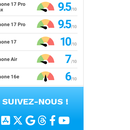
9.5
hone 17 Pro
x
9.5
hone 17 Pro
10
hone 17
7
hone Air
6
hone 16e
VOIR TOUS LES PRODUITS
SUIVEZ-NOUS !