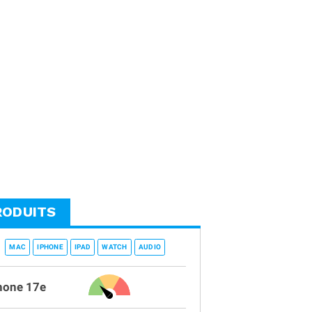
RODUITS
MAC
IPHONE
IPAD
WATCH
AUDIO
hone 17e