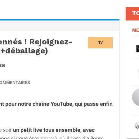
T
ME
onnés ! Rejoignez-
TV
(+déballage)
H30
OMMENTAIRES
t pour notre chaîne YouTube, qui passe enfin
e soir
un petit live tous ensemble, avec
nce si vous êtes sages), où il sera d'ailleurs