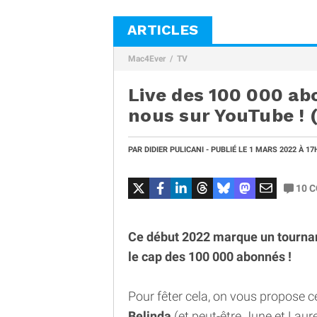
ARTICLES
Mac4Ever
TV
Live des 100 000 ab
nous sur YouTube ! 
PAR
DIDIER PULICANI
- PUBLIÉ LE
1 MARS 2022
À 17
10
C
Ce début 2022 marque un tournan
le cap des 100 000 abonnés !
Pour fêter cela, on vous propose c
Belinda
(et peut-être June et Laure