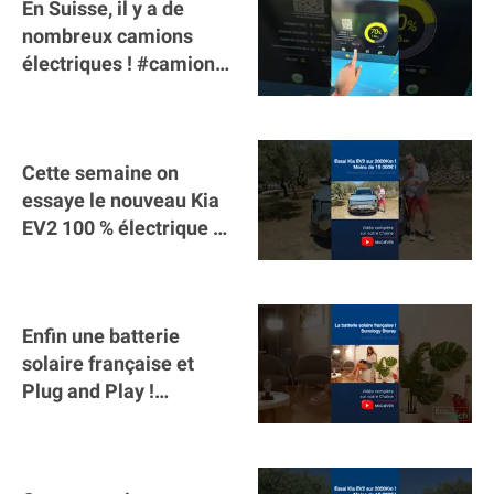
En Suisse, il y a de
nombreux camions
électriques ! #camion
#poidslourds
#voitureelectrique
Cette semaine on
essaye le nouveau Kia
EV2 100 % électrique ⚡️!
Motorisation et
autonomie.
Enfin une batterie
solaire française et
Plug and Play !
#sunology #storey
#batterie @gosunology