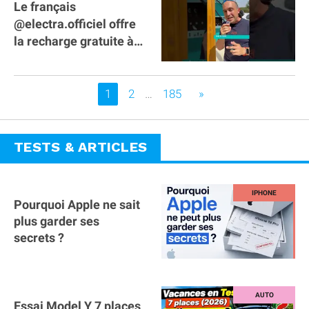
Le français
@electra.officiel offre
la recharge gratuite à
tous les véhicules
électriques de Gironde
Vous êtes sur la page
1
2
…
185
»
TESTS & ARTICLES
Pourquoi Apple ne sait
plus garder ses
secrets ?
Essai Model Y 7 places