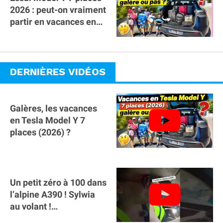
2026 : peut-on vraiment
partir en vacances en
famille avec des
bagages ?
DERNIÈRES VIDÉOS
Galères, les vacances
en Tesla Model Y 7
places (2026) ?
Un petit zéro à 100 dans
l’alpine A390 ￼! Sylwia
au volant !
#voitureelectrique