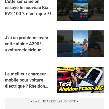
Cette semaine on
essaye le nouveau Kia
EV2 100 % électrique ⚡️!
J’ai un problème avec
cette alpine A390 !
#voitureelectrique
#alpine #a390
#sportscar
Le meilleur chargeur
mobile pour voiture
électrique ? Rheidon
Tech PC200 3K6 !
(collaboration)