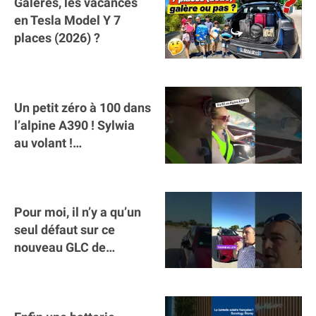
Galères, les vacances
en Tesla Model Y 7
places (2026) ?
Un petit zéro à 100 dans
l’alpine A390 ￼! Sylwia
au volant !
#voitureelectrique
#alpine #a390
Pour moi, il n’y a qu’un
seul défaut sur ce
nouveau GLC de
Mercedes : il manque la
clé sur téléphone