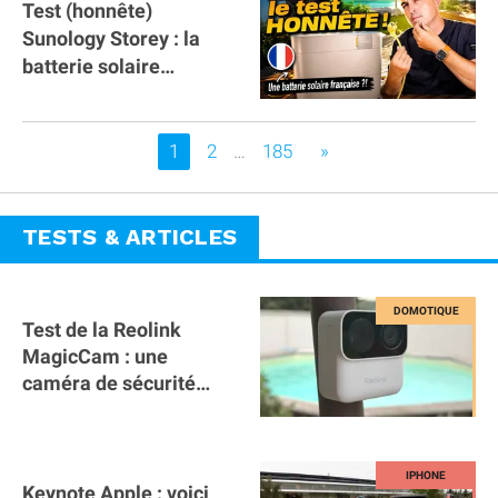
Test (honnête)
Sunology Storey : la
batterie solaire
française !
Vous êtes sur la page
1
2
…
185
»
TESTS & ARTICLES
Test de la Reolink
MagicCam : une
caméra de sécurité
magnétique à 59€ sans
abonnement !
Keynote Apple : voici