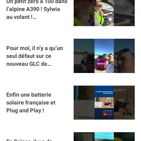
Un petit zéro à 100 dans
l’alpine A390 ￼! Sylwia
au volant !
#voitureelectrique
#alpine #a390
Pour moi, il n’y a qu’un
seul défaut sur ce
nouveau GLC de
Mercedes : il manque la
clé sur téléphone
Enfin une batterie
solaire française et
Plug and Play !