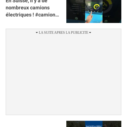
En Suisse, il y a de
nombreux camions
électriques ! #camion
#poidslourds
#voitureelectrique