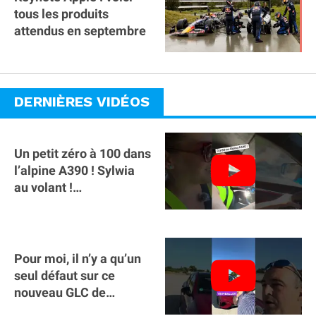
tous les produits
attendus en septembre
DERNIÈRES VIDÉOS
Un petit zéro à 100 dans
l’alpine A390 ￼! Sylwia
au volant !
#voitureelectrique
#alpine #a390
Pour moi, il n’y a qu’un
seul défaut sur ce
nouveau GLC de
Mercedes : il manque la