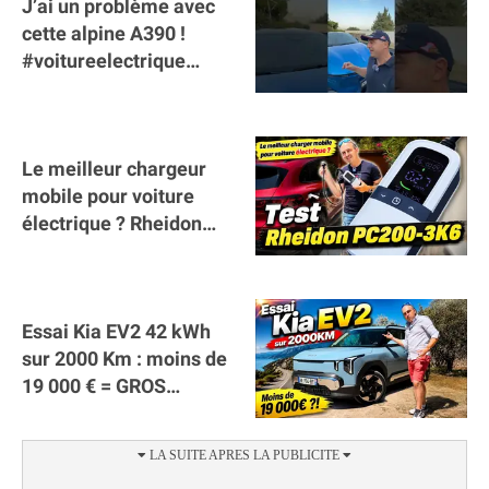
J’ai un problème avec
cette alpine A390 !
#voitureelectrique
#alpine #a390
#sportscar
Le meilleur chargeur
mobile pour voiture
électrique ? Rheidon
Tech PC200 3K6 !
(collaboration)
Essai Kia EV2 42 kWh
sur 2000 Km : moins de
19 000 € = GROS
SUCCÈS ?