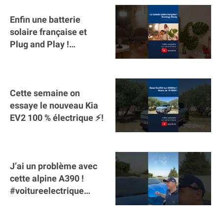
Enfin une batterie
solaire française et
Plug and Play !
#sunology #storey
#batterie @gosunology
Cette semaine on
essaye le nouveau Kia
EV2 100 % électrique ⚡️!
J’ai un problème avec
cette alpine A390 !
#voitureelectrique
#alpine #a390
#sportscar