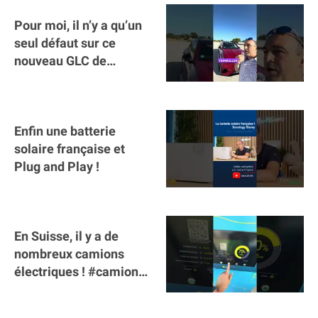
Pour moi, il n’y a qu’un
seul défaut sur ce
nouveau GLC de
Mercedes : il manque la
clé sur téléphone
Enfin une batterie
solaire française et
Plug and Play !
En Suisse, il y a de
nombreux camions
électriques ! #camion
#poidslourds
#voitureelectrique