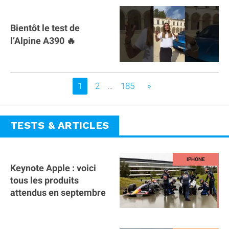
Bientôt le test de
l’Alpine A390 🔥
Vous êtes sur la page
1
2
…
185
»
TESTS & ARTICLES
Keynote Apple : voici
tous les produits
attendus en septembre