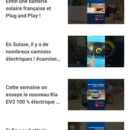
Enfin une batterie
solaire française et
Plug and Play !
En Suisse, il y a de
nombreux camions
électriques ! #camion
#poidslourds
#voitureelectrique
Cette semaine on
essaye le nouveau Kia
EV2 100 % électrique ⚡️!
Motorisation et
autonomie.