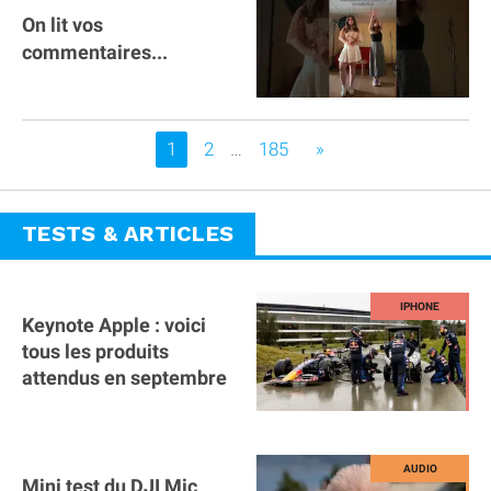
On lit vos
commentaires...
Vous êtes sur la page
1
2
…
185
»
TESTS & ARTICLES
Keynote Apple : voici
tous les produits
attendus en septembre
Mini test du DJI Mic