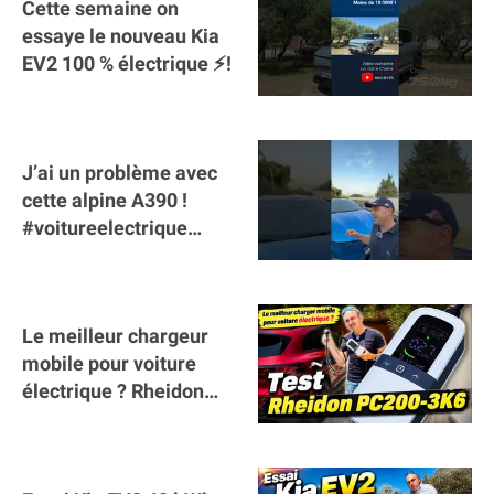
Cette semaine on
essaye le nouveau Kia
EV2 100 % électrique ⚡️!
J’ai un problème avec
cette alpine A390 !
#voitureelectrique
#alpine #a390
#sportscar
Le meilleur chargeur
mobile pour voiture
électrique ? Rheidon
Tech PC200 3K6 !