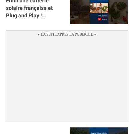
Enfin une batterie
solaire française et
Plug and Play !
#sunology #storey
#batterie @gosunology