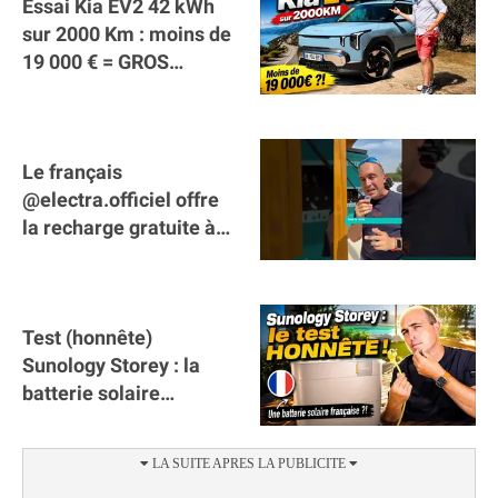
Essai Kia EV2 42 kWh
sur 2000 Km : moins de
19 000 € = GROS
SUCCÈS ?
Le français
@electra.officiel offre
la recharge gratuite à
tous les véhicules
électriques de Gironde
Test (honnête)
Sunology Storey : la
batterie solaire
française !