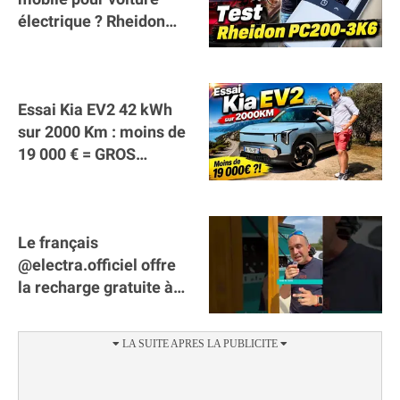
électrique ? Rheidon
Tech PC200 3K6 !
Essai Kia EV2 42 kWh
sur 2000 Km : moins de
19 000 € = GROS
SUCCÈS ?
Le français
@electra.officiel offre
la recharge gratuite à
tous les véhicules
électriques de Gironde