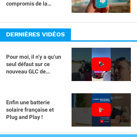
compromis de la
gamme ?
DERNIÈRES VIDÉOS
Pour moi, il n’y a qu’un
seul défaut sur ce
nouveau GLC de
Mercedes : il manque la
clé sur téléphone
Enfin une batterie
solaire française et
Plug and Play !