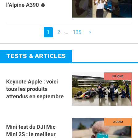
l’Alpine A390 🔥
Vous êtes sur la page
1
2
…
185
»
TESTS & ARTICLES
Keynote Apple : voici
tous les produits
attendus en septembre
Mini test du DJI Mic
Mini 2S : le meilleur