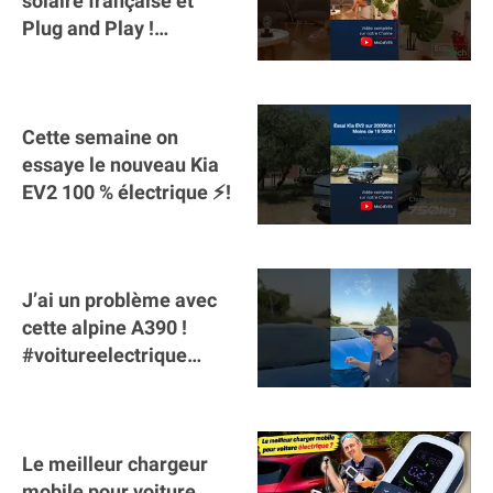
solaire française et
Plug and Play !
#sunology #storey
#batterie @gosunology
Cette semaine on
essaye le nouveau Kia
EV2 100 % électrique ⚡️!
J’ai un problème avec
cette alpine A390 !
#voitureelectrique
#alpine #a390
#sportscar
Le meilleur chargeur
mobile pour voiture