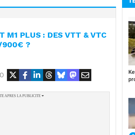
T
T M1 PLUS : DES VTT & VTC
/900€ ?
Ke
EO
pr