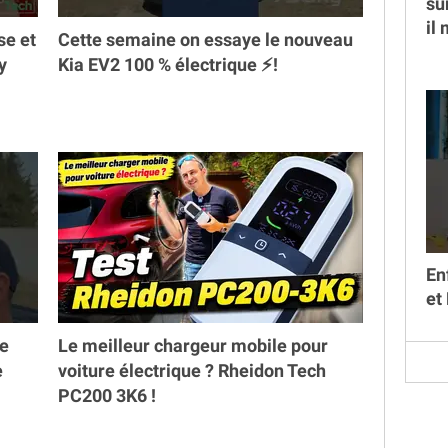
su
il
se et
Cette semaine on essaye le nouveau
y
Kia EV2 100 % électrique ⚡️!
En
et
ne
Le meilleur chargeur mobile pour
e
voiture électrique ? Rheidon Tech
PC200 3K6 !