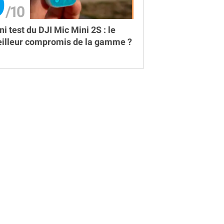
9
ni test du DJI Mic Mini 2S : le
illeur compromis de la gamme ?