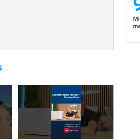
Mi
me
S