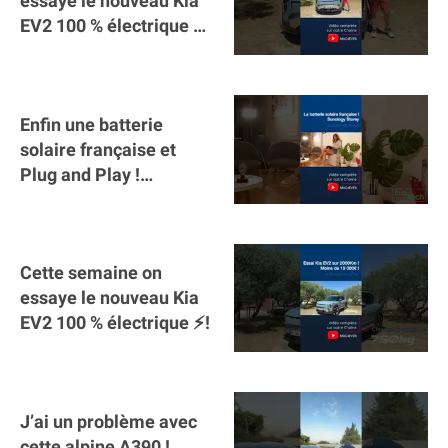
essaye le nouveau Kia
EV2 100 % électrique ⚡️!
Motorisation et
autonomie.
Enfin une batterie
solaire française et
Plug and Play !
#sunology #storey
#batterie @gosunology
Cette semaine on
essaye le nouveau Kia
EV2 100 % électrique ⚡️!
J’ai un problème avec
cette alpine A390 !