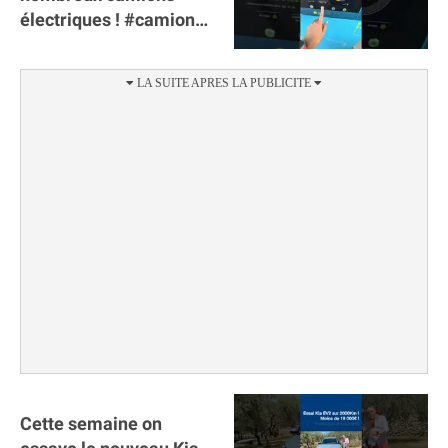
électriques ! #camion
#poidslourds
#voitureelectrique
Cette semaine on