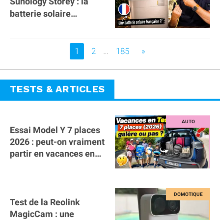
Sunology Storey : la
batterie solaire
française !
Vous êtes sur la page
1
2
…
185
»
TESTS & ARTICLES
Essai Model Y 7 places
2026 : peut-on vraiment
partir en vacances en
famille avec des
bagages ?
Test de la Reolink
MagicCam : une