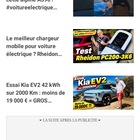
#voitureelectrique
#alpine #a390
#sportscar
Le meilleur chargeur
mobile pour voiture
électrique ? Rheidon
Tech PC200 3K6 !
(collaboration)
Essai Kia EV2 42 kWh
sur 2000 Km : moins de
19 000 € = GROS
SUCCÈS ?