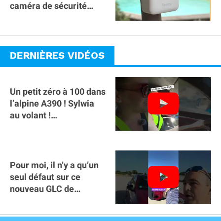
caméra de sécurité
magnétique à 59€ sans
abonnement !
DERNIÈRES VIDÉOS
Un petit zéro à 100 dans
l’alpine A390 ￼! Sylwia
au volant !
#voitureelectrique
#alpine #a390
Pour moi, il n’y a qu’un
seul défaut sur ce
nouveau GLC de
Mercedes : il manque la
clé sur téléphone