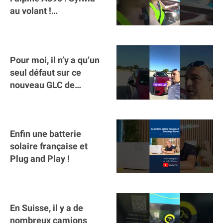
au volant !
#voitureelectrique
#alpine #a390
Pour moi, il n’y a qu’un
seul défaut sur ce
nouveau GLC de
Mercedes : il manque la
clé sur téléphone
Enfin une batterie
solaire française et
Plug and Play !
En Suisse, il y a de
nombreux camions