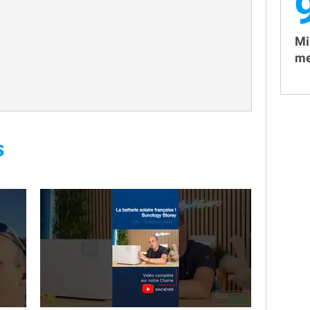
Mi
me
S