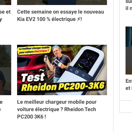
su
il
se et
Cette semaine on essaye le nouveau
y
Kia EV2 100 % électrique ⚡️!
En
et
ne
Le meilleur chargeur mobile pour
e
voiture électrique ? Rheidon Tech
PC200 3K6 !