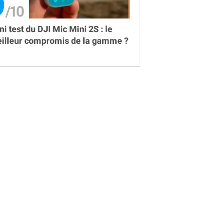
9
ni test du DJI Mic Mini 2S : le
illeur compromis de la gamme ?