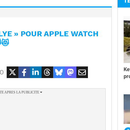
T
LYE » POUR APPLE WATCH
😻
Ke
EO
pr