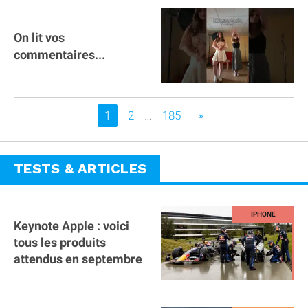
On lit vos
commentaires...
Vous êtes sur la page
1
2
…
185
»
TESTS & ARTICLES
Keynote Apple : voici
tous les produits
attendus en septembre