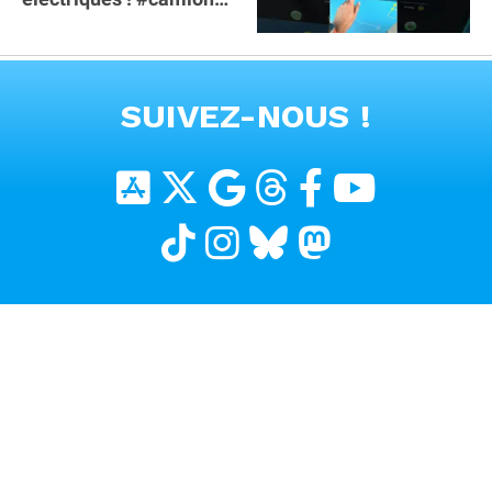
#poidslourds
#voitureelectrique
VOIR TOUTES LES VIDEOS
SUIVEZ-NOUS !