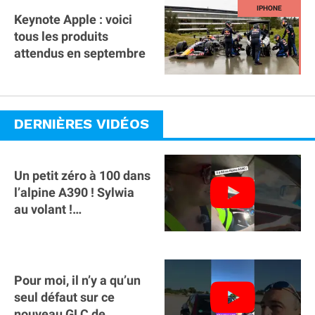
Keynote Apple : voici
tous les produits
attendus en septembre
DERNIÈRES VIDÉOS
Un petit zéro à 100 dans
l’alpine A390 ￼! Sylwia
au volant !
#voitureelectrique
#alpine #a390
Pour moi, il n’y a qu’un
seul défaut sur ce
nouveau GLC de