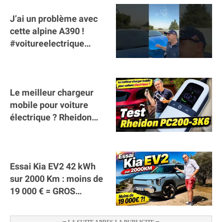
J’ai un problème avec
cette alpine A390 !
#voitureelectrique
#alpine #a390
#sportscar
Le meilleur chargeur
mobile pour voiture
électrique ? Rheidon
Tech PC200 3K6 !
(collaboration)
Essai Kia EV2 42 kWh
sur 2000 Km : moins de
19 000 € = GROS
SUCCÈS ?