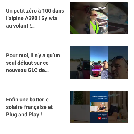
Un petit zéro à 100 dans
l’alpine A390 ￼! Sylwia
au volant !
#voitureelectrique
#alpine #a390
Pour moi, il n’y a qu’un
seul défaut sur ce
nouveau GLC de
Mercedes : il manque la
clé sur téléphone
Enfin une batterie
solaire française et
Plug and Play !