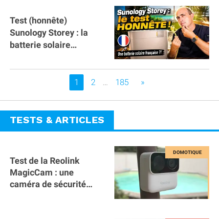
Test (honnête)
Sunology Storey : la
batterie solaire
française !
Vous êtes sur la page
1
2
…
185
»
TESTS & ARTICLES
Test de la Reolink
MagicCam : une
caméra de sécurité
magnétique à 59€ sans
abonnement !