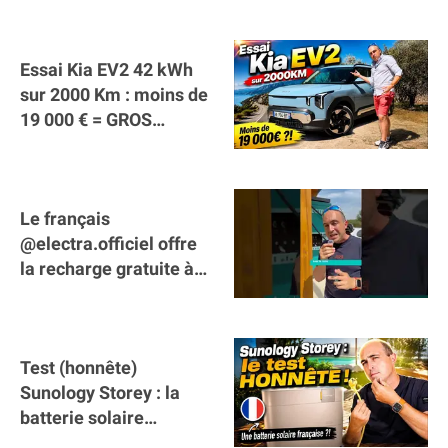
Essai Kia EV2 42 kWh
sur 2000 Km : moins de
19 000 € = GROS
SUCCÈS ?
Le français
@electra.officiel offre
la recharge gratuite à
tous les véhicules
électriques de Gironde
Test (honnête)
Sunology Storey : la
batterie solaire
française !