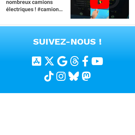
nombreux camions
électriques ! #camion
#poidslourds
#voitureelectrique
VOIR TOUTES LES VIDEOS
SUIVEZ-NOUS !