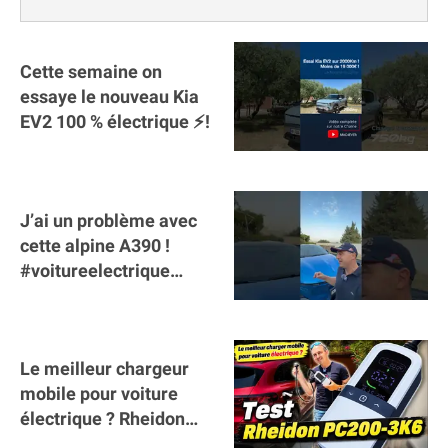
Cette semaine on
essaye le nouveau Kia
EV2 100 % électrique ⚡️!
J’ai un problème avec
cette alpine A390 !
#voitureelectrique
#alpine #a390
#sportscar
Le meilleur chargeur
mobile pour voiture
électrique ? Rheidon
Tech PC200 3K6 !