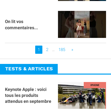
On lit vos
commentaires...
Vous êtes sur la page
1
2
…
185
»
TESTS & ARTICLES
Keynote Apple : voici
tous les produits
attendus en septembre