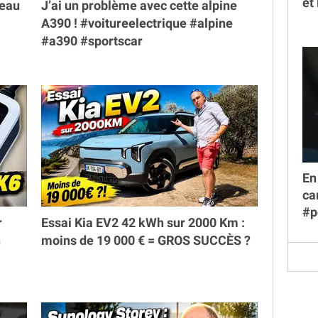
et
veau
J’ai un problème avec cette alpine
A390 ! #voitureelectrique #alpine
#a390 #sportscar
En
ca
#p
r
Essai Kia EV2 42 kWh sur 2000 Km :
h
moins de 19 000 € = GROS SUCCÈS ?