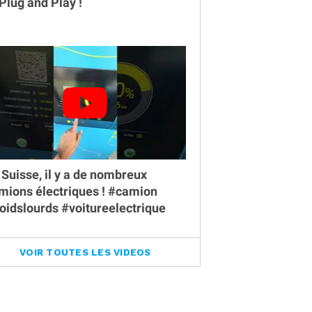
 Plug and Play !
 Suisse, il y a de nombreux
mions électriques ! #camion
oidslourds #voitureelectrique
VOIR TOUTES LES VIDEOS