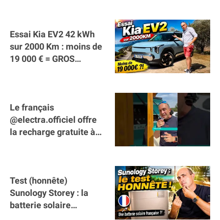
Essai Kia EV2 42 kWh
sur 2000 Km : moins de
19 000 € = GROS
SUCCÈS ?
Le français
@electra.officiel offre
la recharge gratuite à
tous les véhicules
électriques de Gironde
Test (honnête)
Sunology Storey : la
batterie solaire
française !