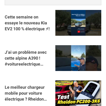
Cette semaine on
essaye le nouveau Kia
EV2 100 % électrique ⚡️!
J’ai un problème avec
cette alpine A390 !
#voitureelectrique
#alpine #a390
#sportscar
Le meilleur chargeur
mobile pour voiture
électrique ? Rheidon
Tech PC200 3K6 !