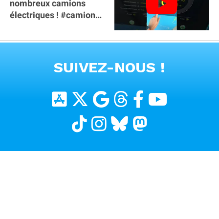
nombreux camions
électriques ! #camion
#poidslourds
#voitureelectrique
VOIR TOUTES LES VIDEOS
SUIVEZ-NOUS !