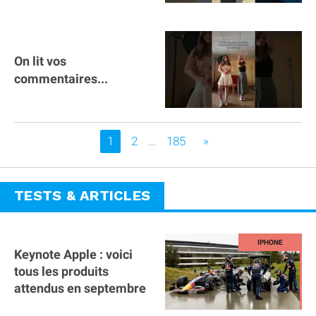
On lit vos
commentaires...
Vous êtes sur la page
1
2
…
185
»
TESTS & ARTICLES
Keynote Apple : voici
tous les produits
attendus en septembre