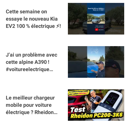
Cette semaine on
essaye le nouveau Kia
EV2 100 % électrique ⚡️!
J’ai un problème avec
cette alpine A390 !
#voitureelectrique
#alpine #a390
#sportscar
Le meilleur chargeur
mobile pour voiture
électrique ? Rheidon
Tech PC200 3K6 !