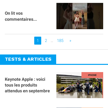
On lit vos
commentaires...
Vous êtes sur la page
1
2
…
185
»
TESTS & ARTICLES
Keynote Apple : voici
tous les produits
attendus en septembre