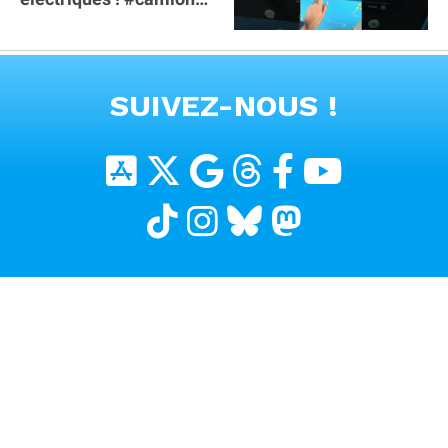
#poidslourds
#voitureelectrique
VOIR TOUTES LES VIDEOS
SUIVEZ-NOUS !