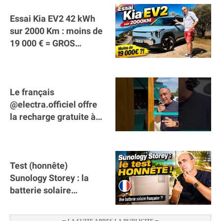
Essai Kia EV2 42 kWh
sur 2000 Km : moins de
19 000 € = GROS
SUCCÈS ?
Le français
@electra.officiel offre
la recharge gratuite à
tous les véhicules
électriques de Gironde
Test (honnête)
Sunology Storey : la
batterie solaire
française !