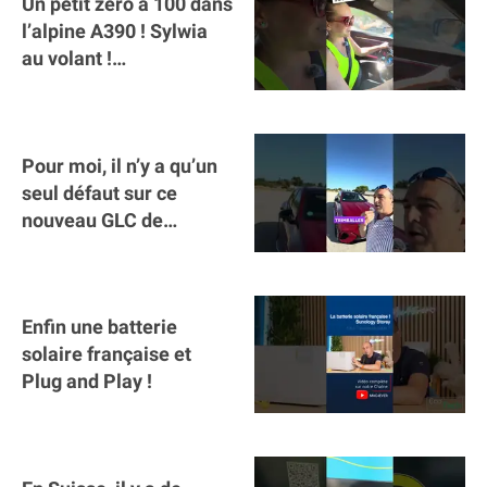
Un petit zéro à 100 dans
l’alpine A390 ￼! Sylwia
au volant !
#voitureelectrique
#alpine #a390
Pour moi, il n’y a qu’un
seul défaut sur ce
nouveau GLC de
Mercedes : il manque la
clé sur téléphone
Enfin une batterie
solaire française et
Plug and Play !