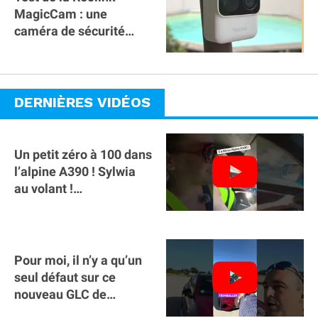
MagicCam : une
caméra de sécurité
magnétique à 59€ sans
abonnement !
DERNIÈRES VIDÉOS
Un petit zéro à 100 dans
l’alpine A390 ￼! Sylwia
au volant !
#voitureelectrique
#alpine #a390
Pour moi, il n’y a qu’un
seul défaut sur ce
nouveau GLC de
Mercedes : il manque la