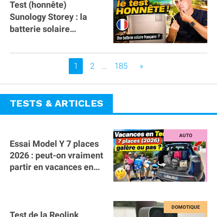
Test (honnête)
Sunology Storey : la
batterie solaire
française !
Vous êtes sur la page
1
2
…
185
»
TESTS & ARTICLES
Essai Model Y 7 places
2026 : peut-on vraiment
partir en vacances en
famille avec des
bagages ?
Test de la Reolink