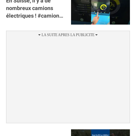
En Suisse, il y a de
nombreux camions
électriques ! #camion
#poidslourds
#voitureelectrique