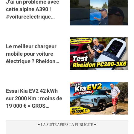
J’ai un problème avec
cette alpine A390 !
#voitureelectrique
#alpine #a390
#sportscar
Le meilleur chargeur
mobile pour voiture
électrique ? Rheidon
Tech PC200 3K6 !
(collaboration)
Essai Kia EV2 42 kWh
sur 2000 Km : moins de
19 000 € = GROS
SUCCÈS ?