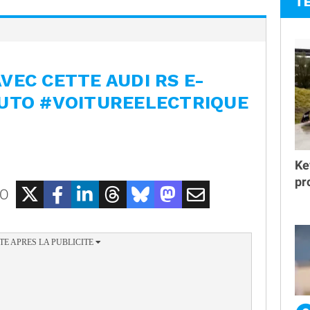
T
 AVEC CETTE AUDI RS E-
AUTO #VOITUREELECTRIQUE
Ke
pr
EO