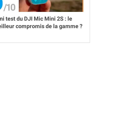
9
ni test du DJI Mic Mini 2S : le
illeur compromis de la gamme ?