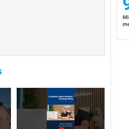
Mi
me
S