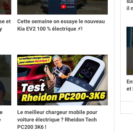
su
il
se et
Cette semaine on essaye le nouveau
y
Kia EV2 100 % électrique ⚡️!
En
et
ne
Le meilleur chargeur mobile pour
e
voiture électrique ? Rheidon Tech
PC200 3K6 !